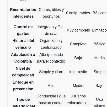
Recordatorios
Claros, útiles y
Configurables
Básicos
inteligentes
oportunos
Control de
Integrado y fácil
Muy completo
Limitado
gastos
de usar
Historial del
Organizado y
Completo
Básico
vehículo
centralizado
Adaptación a
Alta (pensada
Baja
Media
Colombia
para el contexto)
Nivel de
Simple y claro
Intermedio
Simple
complejidad
Enfoque en
Alto
Medio
Bajo
prevención
Conductores que
Usuarios
Tipo de
Uso
buscan control
enfocados en
usuario ideal
básico