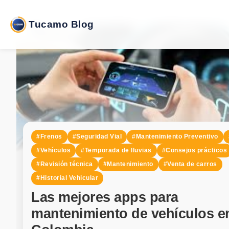
Tucamo Blog
#Frenos
#Seguridad Vial
#Mantenimiento Preventivo
#Vehículos
#Temporada de lluvias
#Consejos prácticos
#Revisión técnica
#Mantenimiento
#Venta de carros
#Historial Vehicular
Las mejores apps para
mantenimiento de vehículos e