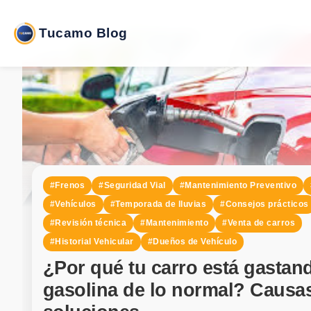
Tucamo Blog
#Frenos
#Seguridad Vial
#Mantenimiento Preventivo
#Vehículos
#Temporada de lluvias
#Consejos prácticos
#Revisión técnica
#Mantenimiento
#Venta de carros
#Historial Vehicular
#Dueños de Vehículo
¿Por qué tu carro está gasta
gasolina de lo normal? Causa