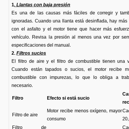
1
. Llantas con baja presión
Es una de las causas más fáciles de corregir y tam
ignoradas. Cuando una llanta está desinflada, hay más
con el asfalto y el motor tiene que hacer más esfuer
vehículo. Revisa la presión al menos una vez por se
especificaciones del manual.
2.
Filtros sucios
El filtro de aire y el filtro de combustible tienen una v
Cuando están tapados o sucios, el motor recibe 
combustible con impurezas, lo que lo obliga a tra
necesario.
Ca
Filtro
Efecto si está sucio
re
Motor recibe menos oxígeno, mayor
C
Filtro de aire
consumo
20
Filtro de
C